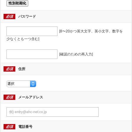
性別初期化
必須
パスワード
[8〜20かつ英大文字、英小文字、数字を
少なくとも一つ含む]
[確認のための再入力]
必須
住所
必須
メールアドレス
必須
電話番号