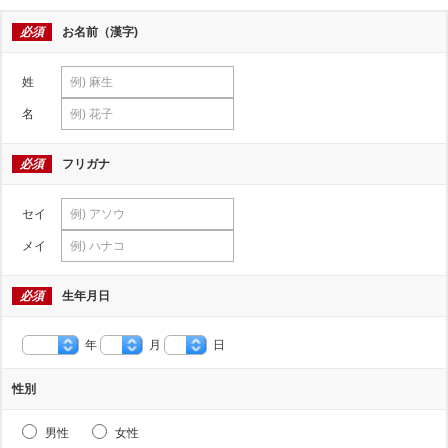
必須
お名前（漢字)
姓
名
必須
フリガナ
セイ
メイ
必須
生年月日
年
月
日
性別
男性
女性