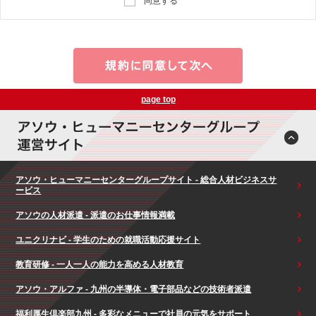
同意する
page top
アソウ・ヒューマニーセンターグループサイト - 総合人材ビジネスサ
ービス
アソウの人材派遣 - 派遣のお仕事情報満載
ユニクリナビ - 学生のための就職活動応援サイト
教育研修 - 一人一人の能力を高める人材教育
アソウ・アルファ - 九州の半導体・電子部品などの技術者派遣
福利厚生倶楽部九州 - 多彩なメニューで社員の元気をサポート