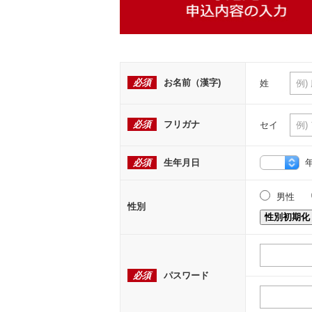
必須
お名前（漢字)
姓
必須
フリガナ
セイ
必須
生年月日
男性
性別
性別初期化
必須
パスワード