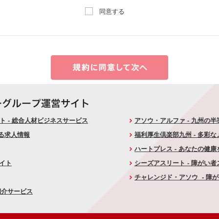
同意する
 - 総合人材ビジネスサービス
アソウ・アルファ - 九州の
ける求人情報
福利厚生倶楽部九州 - 多彩
ハートプレス - あなたの健
サイト
シーズアスリート - 障がい
チャレンジド・アソウ - 障
紹介サービス