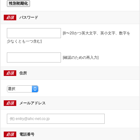
性別初期化
必須
パスワード
[8〜20かつ英大文字、英小文字、数字を
少なくとも一つ含む]
[確認のための再入力]
必須
住所
必須
メールアドレス
必須
電話番号