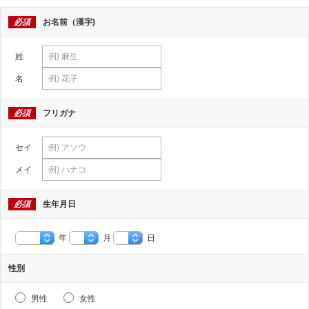
必須
お名前（漢字)
姓
名
必須
フリガナ
セイ
メイ
必須
生年月日
年
月
日
性別
男性
女性