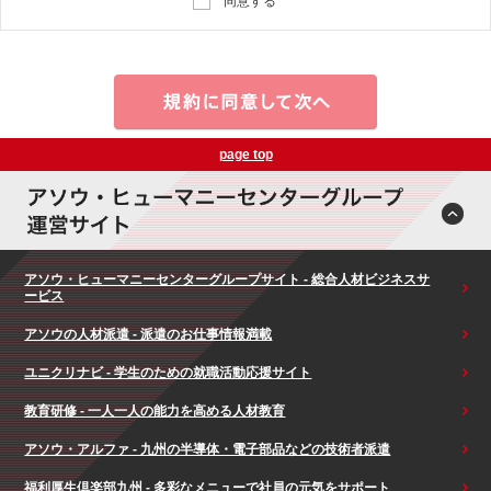
同意する
page top
アソウ・ヒューマニーセンターグループサイト - 総合人材ビジネスサ
ービス
アソウの人材派遣 - 派遣のお仕事情報満載
ユニクリナビ - 学生のための就職活動応援サイト
教育研修 - 一人一人の能力を高める人材教育
アソウ・アルファ - 九州の半導体・電子部品などの技術者派遣
福利厚生倶楽部九州 - 多彩なメニューで社員の元気をサポート