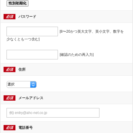
性別初期化
必須
パスワード
[8〜20かつ英大文字、英小文字、数字を
少なくとも一つ含む]
[確認のための再入力]
必須
住所
必須
メールアドレス
必須
電話番号