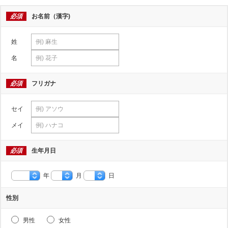
必須
お名前（漢字)
姓
名
必須
フリガナ
セイ
メイ
必須
生年月日
年
月
日
性別
男性
女性