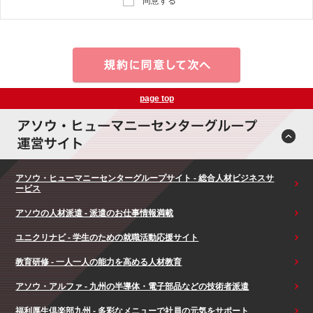
同意する
page top
アソウ・ヒューマニーセンターグループサイト - 総合人材ビジネスサ
ービス
アソウの人材派遣 - 派遣のお仕事情報満載
ユニクリナビ - 学生のための就職活動応援サイト
教育研修 - 一人一人の能力を高める人材教育
アソウ・アルファ - 九州の半導体・電子部品などの技術者派遣
福利厚生倶楽部九州 - 多彩なメニューで社員の元気をサポート