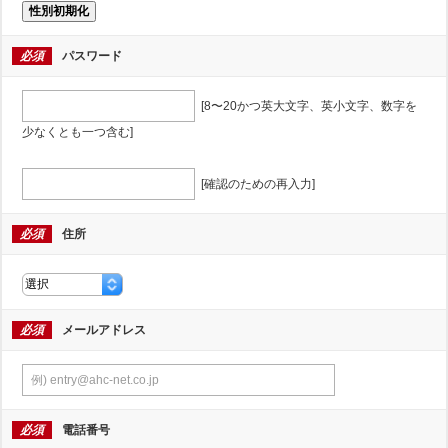
性別初期化
必須
パスワード
[8〜20かつ英大文字、英小文字、数字を
少なくとも一つ含む]
[確認のための再入力]
必須
住所
必須
メールアドレス
必須
電話番号