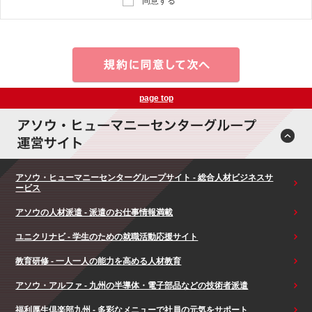
同意する
page top
アソウ・ヒューマニーセンターグループサイト - 総合人材ビジネスサ
ービス
アソウの人材派遣 - 派遣のお仕事情報満載
ユニクリナビ - 学生のための就職活動応援サイト
教育研修 - 一人一人の能力を高める人材教育
アソウ・アルファ - 九州の半導体・電子部品などの技術者派遣
福利厚生倶楽部九州 - 多彩なメニューで社員の元気をサポート