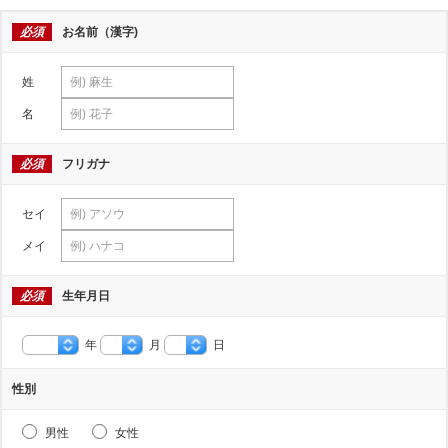
必須
お名前（漢字)
姓
名
必須
フリガナ
セイ
メイ
必須
生年月日
年
月
日
性別
男性
女性