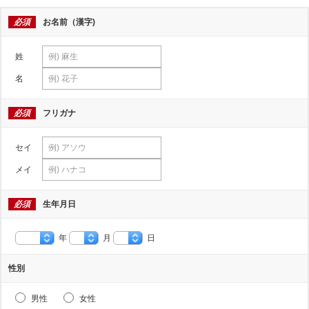
必須
お名前（漢字)
姓
名
必須
フリガナ
セイ
メイ
必須
生年月日
年
月
日
性別
男性
女性