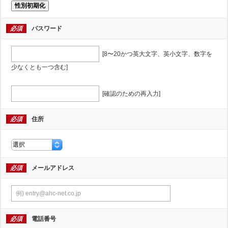
性別初期化
必須
パスワード
[8〜20かつ英大文字、英小文字、数字を
少なくとも一つ含む]
[確認のための再入力]
必須
住所
必須
メールアドレス
必須
電話番号