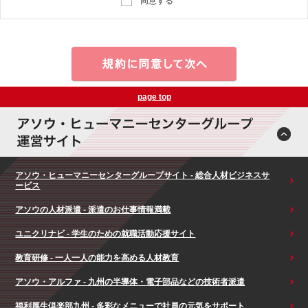
同意する
page top
アソウ・ヒューマニーセンターグループサイト - 総合人材ビジネスサ
ービス
アソウの人材派遣 - 派遣のお仕事情報満載
ユニクリナビ - 学生のための就職活動応援サイト
教育研修 - 一人一人の能力を高める人材教育
アソウ・アルファ - 九州の半導体・電子部品などの技術者派遣
福利厚生倶楽部九州 - 多彩なメニューで社員の元気をサポート