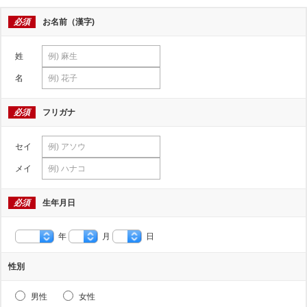
必須
お名前（漢字)
姓
名
必須
フリガナ
セイ
メイ
必須
生年月日
年
月
日
性別
男性
女性