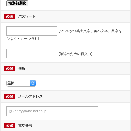
性別初期化
必須
パスワード
[8〜20かつ英大文字、英小文字、数字を
少なくとも一つ含む]
[確認のための再入力]
必須
住所
必須
メールアドレス
必須
電話番号