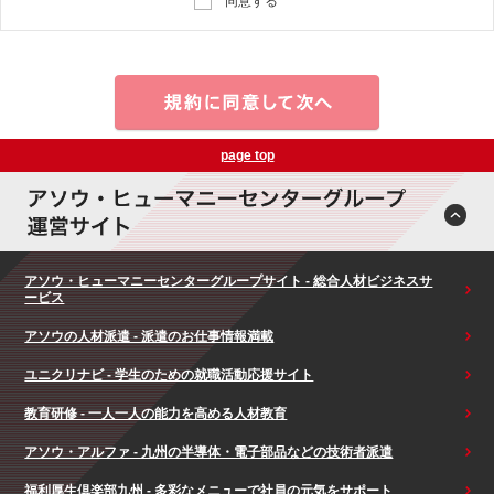
同意する
page top
アソウ・ヒューマニーセンターグループサイト - 総合人材ビジネスサ
ービス
アソウの人材派遣 - 派遣のお仕事情報満載
ユニクリナビ - 学生のための就職活動応援サイト
教育研修 - 一人一人の能力を高める人材教育
アソウ・アルファ - 九州の半導体・電子部品などの技術者派遣
福利厚生倶楽部九州 - 多彩なメニューで社員の元気をサポート