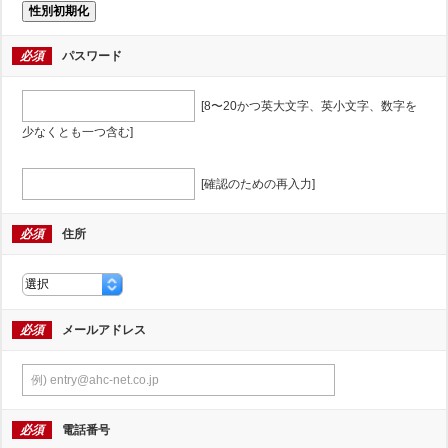
性別初期化
必須
パスワード
[8〜20かつ英大文字、英小文字、数字を
少なくとも一つ含む]
[確認のための再入力]
必須
住所
必須
メールアドレス
必須
電話番号