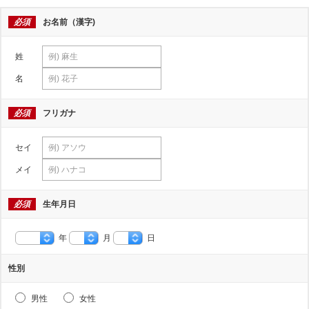
必須
お名前（漢字)
姓
名
必須
フリガナ
セイ
メイ
必須
生年月日
年
月
日
性別
男性
女性