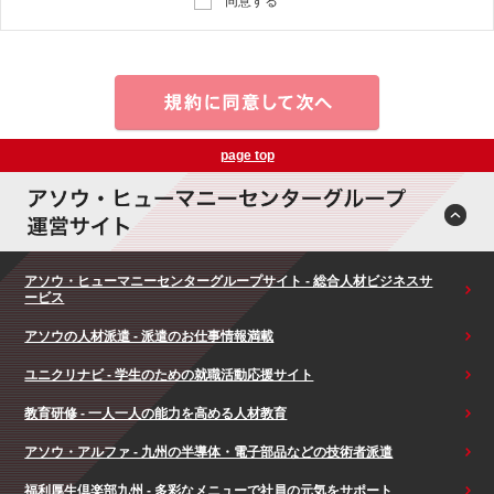
同意する
page top
アソウ・ヒューマニーセンターグループサイト - 総合人材ビジネスサ
ービス
アソウの人材派遣 - 派遣のお仕事情報満載
ユニクリナビ - 学生のための就職活動応援サイト
教育研修 - 一人一人の能力を高める人材教育
アソウ・アルファ - 九州の半導体・電子部品などの技術者派遣
福利厚生倶楽部九州 - 多彩なメニューで社員の元気をサポート