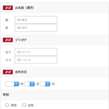
必須
お名前（漢字)
姓
名
必須
フリガナ
セイ
メイ
必須
生年月日
年
月
日
性別
男性
女性