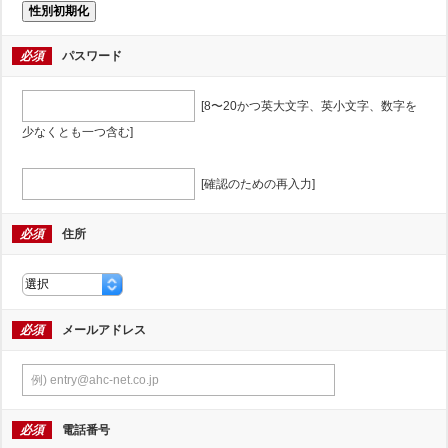
性別初期化
必須
パスワード
[8〜20かつ英大文字、英小文字、数字を
少なくとも一つ含む]
[確認のための再入力]
必須
住所
必須
メールアドレス
必須
電話番号