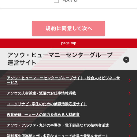
同意する
page top
アソウ・ヒューマニーセンターグループサイト - 総合人材ビジネスサ
ービス
アソウの人材派遣 - 派遣のお仕事情報満載
ユニクリナビ - 学生のための就職活動応援サイト
教育研修 - 一人一人の能力を高める人材教育
アソウ・アルファ - 九州の半導体・電子部品などの技術者派遣
福利厚生倶楽部九州 - 多彩なメニューで社員の元気をサポート