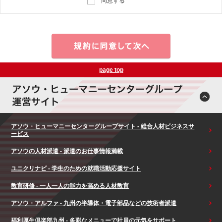
同意する
page top
アソウ・ヒューマニーセンターグループサイト - 総合人材ビジネスサ
ービス
アソウの人材派遣 - 派遣のお仕事情報満載
ユニクリナビ - 学生のための就職活動応援サイト
教育研修 - 一人一人の能力を高める人材教育
アソウ・アルファ - 九州の半導体・電子部品などの技術者派遣
福利厚生倶楽部九州 - 多彩なメニューで社員の元気をサポート