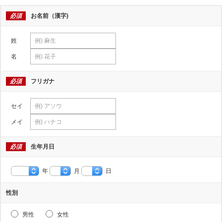
必須
お名前（漢字)
姓
名
必須
フリガナ
セイ
メイ
必須
生年月日
年
月
日
性別
男性
女性