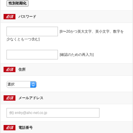
性別初期化
必須
パスワード
[8〜20かつ英大文字、英小文字、数字を
少なくとも一つ含む]
[確認のための再入力]
必須
住所
必須
メールアドレス
必須
電話番号