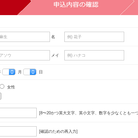
名
メイ
年
月
日
女性
[8〜20かつ英大文字、英小文字、数字を少なくとも一つ
[確認のための再入力]