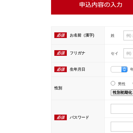
必須
お名前（漢字)
姓
必須
フリガナ
セイ
必須
生年月日
男性
性別
性別初期化
必須
パスワード