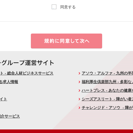
同意する
 - 総合人材ビジネスサービス
アソウ・アルファ - 九州の
ける求人情報
福利厚生倶楽部九州 - 多彩
ハートプレス - あなたの健
サイト
シーズアスリート - 障がい
チャレンジド・アソウ - 障
紹介サービス