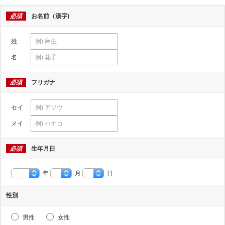
必須
お名前（漢字)
姓
名
必須
フリガナ
セイ
メイ
必須
生年月日
年
月
日
性別
男性
女性