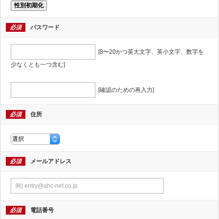
性別初期化
必須
パスワード
[8〜20かつ英大文字、英小文字、数字を
少なくとも一つ含む]
[確認のための再入力]
必須
住所
必須
メールアドレス
必須
電話番号