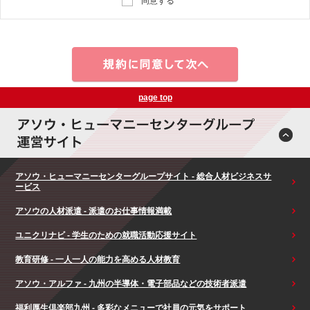
同意する
page top
アソウ・ヒューマニーセンターグループサイト - 総合人材ビジネスサ
ービス
アソウの人材派遣 - 派遣のお仕事情報満載
ユニクリナビ - 学生のための就職活動応援サイト
教育研修 - 一人一人の能力を高める人材教育
アソウ・アルファ - 九州の半導体・電子部品などの技術者派遣
福利厚生倶楽部九州 - 多彩なメニューで社員の元気をサポート