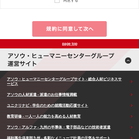
同意する
page top
アソウ・ヒューマニーセンターグループサイト - 総合人材ビジネスサ
ービス
アソウの人材派遣 - 派遣のお仕事情報満載
ユニクリナビ - 学生のための就職活動応援サイト
教育研修 - 一人一人の能力を高める人材教育
アソウ・アルファ - 九州の半導体・電子部品などの技術者派遣
福利厚生倶楽部九州 - 多彩なメニューで社員の元気をサポート