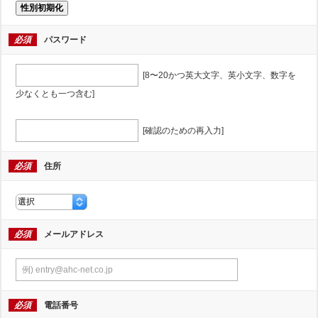
性別初期化
必須
パスワード
[8〜20かつ英大文字、英小文字、数字を
少なくとも一つ含む]
[確認のための再入力]
必須
住所
必須
メールアドレス
必須
電話番号