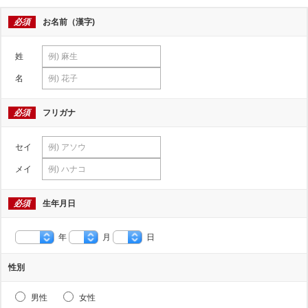
必須
お名前（漢字)
姓
名
必須
フリガナ
セイ
メイ
必須
生年月日
年
月
日
性別
男性
女性