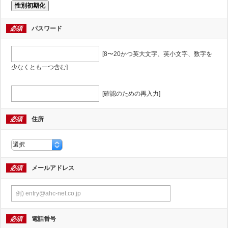
性別初期化
必須
パスワード
[8〜20かつ英大文字、英小文字、数字を
少なくとも一つ含む]
[確認のための再入力]
必須
住所
必須
メールアドレス
必須
電話番号