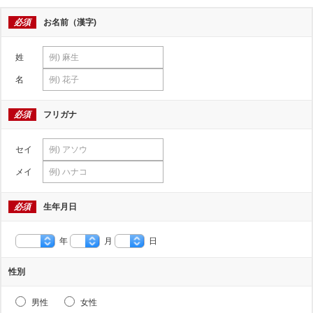
必須
お名前（漢字)
姓
名
必須
フリガナ
セイ
メイ
必須
生年月日
年
月
日
性別
男性
女性