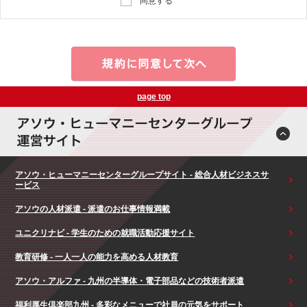
同意する
page top
アソウ・ヒューマニーセンターグループサイト - 総合人材ビジネスサ
ービス
アソウの人材派遣 - 派遣のお仕事情報満載
ユニクリナビ - 学生のための就職活動応援サイト
教育研修 - 一人一人の能力を高める人材教育
アソウ・アルファ - 九州の半導体・電子部品などの技術者派遣
福利厚生倶楽部九州 - 多彩なメニューで社員の元気をサポート