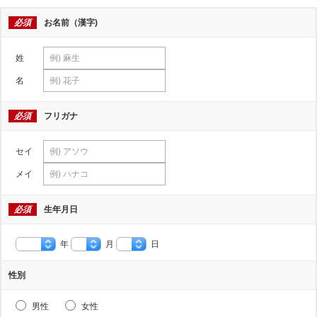
必須
お名前（漢字)
姓
名
必須
フリガナ
セイ
メイ
必須
生年月日
年
月
日
性別
男性
女性