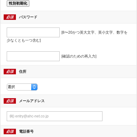
性別初期化
必須
パスワード
[8〜20かつ英大文字、英小文字、数字を
少なくとも一つ含む]
[確認のための再入力]
必須
住所
必須
メールアドレス
必須
電話番号