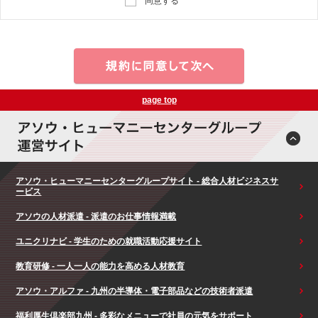
同意する
page top
アソウ・ヒューマニーセンターグループサイト - 総合人材ビジネスサ
ービス
アソウの人材派遣 - 派遣のお仕事情報満載
ユニクリナビ - 学生のための就職活動応援サイト
教育研修 - 一人一人の能力を高める人材教育
アソウ・アルファ - 九州の半導体・電子部品などの技術者派遣
福利厚生倶楽部九州 - 多彩なメニューで社員の元気をサポート