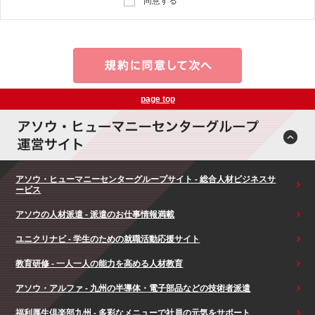
同意する
page top
アソウ・ヒューマニーセンターグループサイト - 総合人材ビジネスサ
ービス
アソウの人材派遣 - 派遣のお仕事情報満載
ユニクリナビ - 学生のための就職活動応援サイト
教育研修 - 一人一人の能力を高める人材教育
アソウ・アルファ - 九州の半導体・電子部品などの技術者派遣
福利厚生倶楽部九州 - 多彩なメニューで社員の元気をサポート