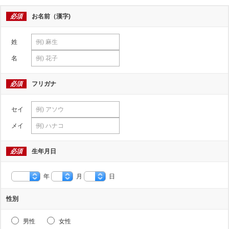
必須
お名前（漢字)
姓
名
必須
フリガナ
セイ
メイ
必須
生年月日
年
月
日
性別
男性
女性