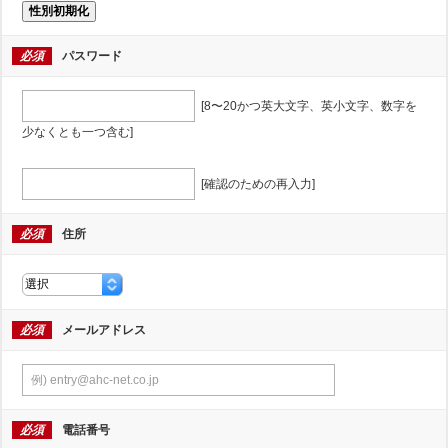
性別初期化
必須
パスワード
[8〜20かつ英大文字、英小文字、数字を
少なくとも一つ含む]
[確認のための再入力]
必須
住所
必須
メールアドレス
必須
電話番号