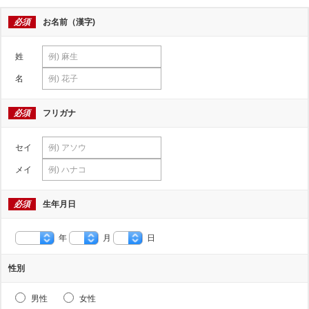
必須
お名前（漢字)
姓
名
必須
フリガナ
セイ
メイ
必須
生年月日
年
月
日
性別
男性
女性