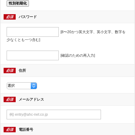
性別初期化
必須
パスワード
[8〜20かつ英大文字、英小文字、数字を
少なくとも一つ含む]
[確認のための再入力]
必須
住所
必須
メールアドレス
必須
電話番号