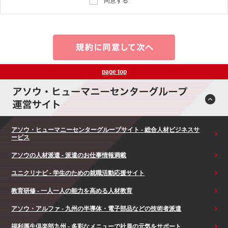
同意する
page top
アソウ・ヒューマニーセンターグループサイト - 総合人材ビジネスサ
ービス
アソウの人材派遣 - 派遣のお仕事情報満載
ユニクリナビ - 学生のための就職活動応援サイト
教育研修 - 一人一人の能力を高める人材教育
アソウ・アルファ - 九州の半導体・電子部品などの技術者派遣
福利厚生倶楽部九州 - 多彩なメニューで社員の元気をサポート