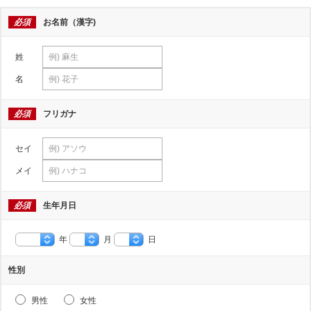
必須
お名前（漢字)
姓
名
必須
フリガナ
セイ
メイ
必須
生年月日
年
月
日
性別
男性
女性