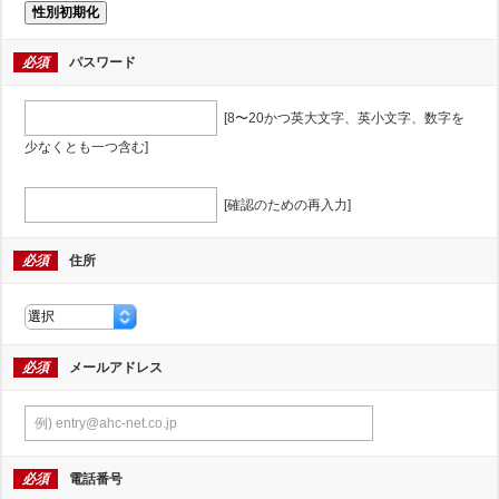
性別初期化
必須
パスワード
[8〜20かつ英大文字、英小文字、数字を
少なくとも一つ含む]
[確認のための再入力]
必須
住所
必須
メールアドレス
必須
電話番号