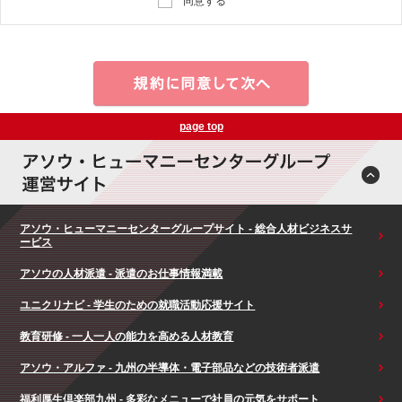
同意する
page top
アソウ・ヒューマニーセンターグループサイト - 総合人材ビジネスサ
ービス
アソウの人材派遣 - 派遣のお仕事情報満載
ユニクリナビ - 学生のための就職活動応援サイト
教育研修 - 一人一人の能力を高める人材教育
アソウ・アルファ - 九州の半導体・電子部品などの技術者派遣
福利厚生倶楽部九州 - 多彩なメニューで社員の元気をサポート