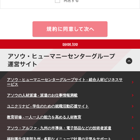
同意する
page top
アソウ・ヒューマニーセンターグループサイト - 総合人材ビジネスサ
ービス
アソウの人材派遣 - 派遣のお仕事情報満載
ユニクリナビ - 学生のための就職活動応援サイト
教育研修 - 一人一人の能力を高める人材教育
アソウ・アルファ - 九州の半導体・電子部品などの技術者派遣
福利厚生倶楽部九州 - 多彩なメニューで社員の元気をサポート