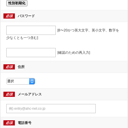
性別初期化
必須
パスワード
[8〜20かつ英大文字、英小文字、数字を
少なくとも一つ含む]
[確認のための再入力]
必須
住所
必須
メールアドレス
必須
電話番号