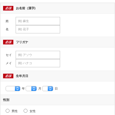
必須
お名前（漢字)
姓
名
必須
フリガナ
セイ
メイ
必須
生年月日
年
月
日
性別
男性
女性