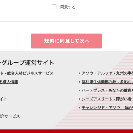
同意する
 - 総合人材ビジネスサービス
アソウ・アルファ - 九州の
ける求人情報
福利厚生倶楽部九州 - 多彩
ハートプレス - あなたの健
サイト
シーズアスリート - 障がい
チャレンジド・アソウ - 障
紹介サービス