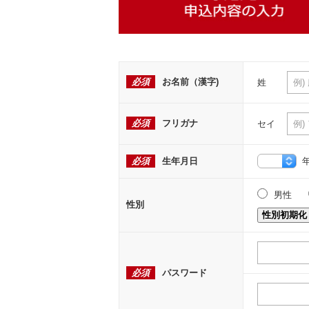
必須
お名前（漢字)
姓
必須
フリガナ
セイ
必須
生年月日
男性
性別
性別初期化
必須
パスワード