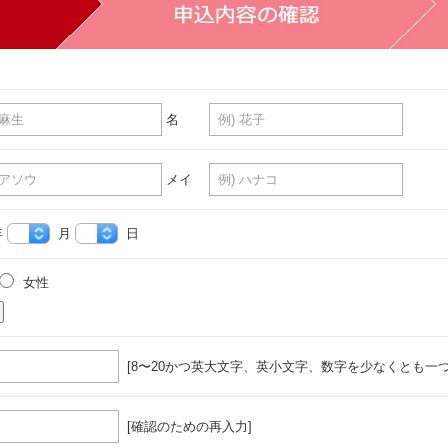
名
メイ
年
月
日
女性
[8〜20かつ英大文字、英小文字、数字を少なくとも一つ
[確認のための再入力]