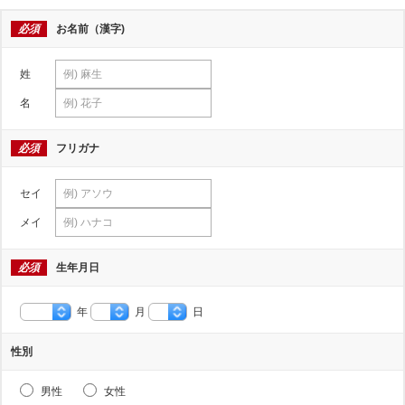
必須
お名前（漢字)
姓
名
必須
フリガナ
セイ
メイ
必須
生年月日
年
月
日
性別
男性
女性