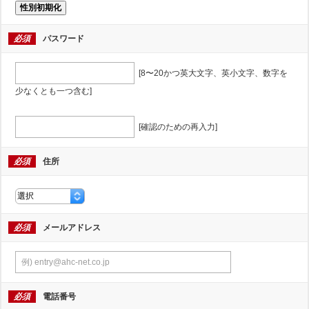
性別初期化
必須
パスワード
[8〜20かつ英大文字、英小文字、数字を
少なくとも一つ含む]
[確認のための再入力]
必須
住所
必須
メールアドレス
必須
電話番号