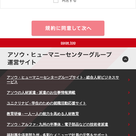
同意する
page top
アソウ・ヒューマニーセンターグループサイト - 総合人材ビジネスサ
ービス
アソウの人材派遣 - 派遣のお仕事情報満載
ユニクリナビ - 学生のための就職活動応援サイト
教育研修 - 一人一人の能力を高める人材教育
アソウ・アルファ - 九州の半導体・電子部品などの技術者派遣
福利厚生倶楽部九州 - 多彩なメニューで社員の元気をサポート