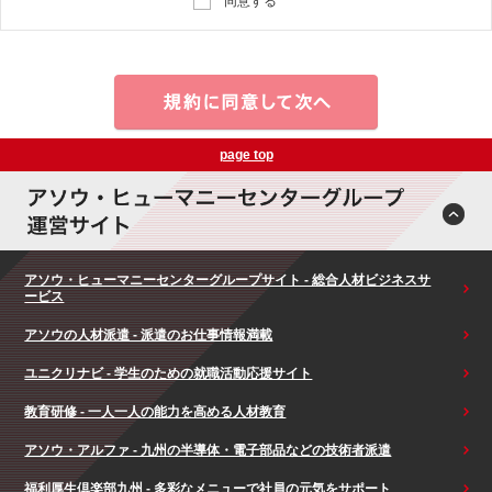
同意する
page top
アソウ・ヒューマニーセンターグループサイト - 総合人材ビジネスサ
ービス
アソウの人材派遣 - 派遣のお仕事情報満載
ユニクリナビ - 学生のための就職活動応援サイト
教育研修 - 一人一人の能力を高める人材教育
アソウ・アルファ - 九州の半導体・電子部品などの技術者派遣
福利厚生倶楽部九州 - 多彩なメニューで社員の元気をサポート