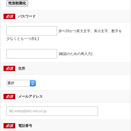
性別初期化
必須
パスワード
[8〜20かつ英大文字、英小文字、数字を
少なくとも一つ含む]
[確認のための再入力]
必須
住所
必須
メールアドレス
必須
電話番号