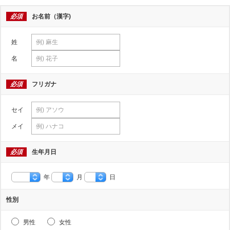
必須
お名前（漢字)
姓
名
必須
フリガナ
セイ
メイ
必須
生年月日
年
月
日
性別
男性
女性