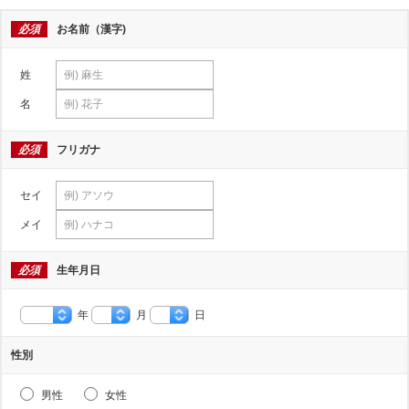
必須
お名前（漢字)
姓
名
必須
フリガナ
セイ
メイ
必須
生年月日
年
月
日
性別
男性
女性