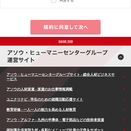
同意する
page top
アソウ・ヒューマニーセンターグループサイト - 総合人材ビジネスサ
ービス
アソウの人材派遣 - 派遣のお仕事情報満載
ユニクリナビ - 学生のための就職活動応援サイト
教育研修 - 一人一人の能力を高める人材教育
アソウ・アルファ - 九州の半導体・電子部品などの技術者派遣
福利厚生倶楽部九州 - 多彩なメニューで社員の元気をサポート