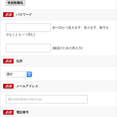
性別初期化
必須
パスワード
[8〜20かつ英大文字、英小文字、数字を
少なくとも一つ含む]
[確認のための再入力]
必須
住所
必須
メールアドレス
必須
電話番号