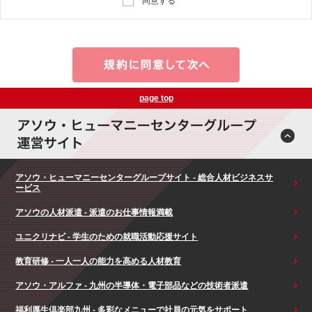
同意する
page top
アソウ・ヒューマニーセンターグループサイト - 総合人材ビジネスサ
ービス
アソウの人材派遣 - 派遣のお仕事情報満載
ユニクリナビ - 学生のための就職活動応援サイト
教育研修 - 一人一人の能力を高める人材教育
アソウ・アルファ - 九州の半導体・電子部品などの技術者派遣
福利厚生倶楽部九州 - 多彩なメニューで社員の元気をサポート