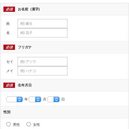
必須
お名前（漢字)
姓
名
必須
フリガナ
セイ
メイ
必須
生年月日
年
月
日
性別
男性
女性