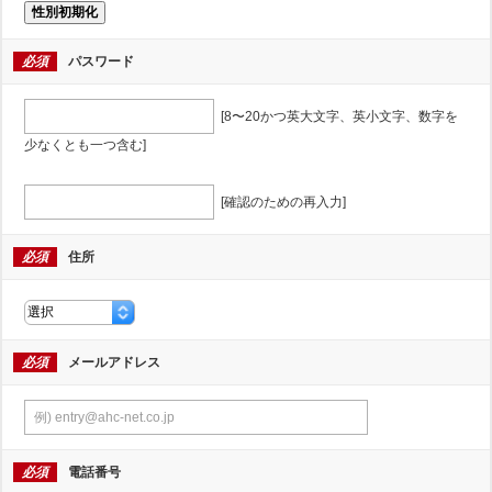
性別初期化
必須
パスワード
[8〜20かつ英大文字、英小文字、数字を
少なくとも一つ含む]
[確認のための再入力]
必須
住所
必須
メールアドレス
必須
電話番号