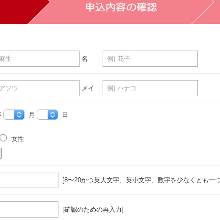
名
メイ
年
月
日
女性
[8〜20かつ英大文字、英小文字、数字を少なくとも一つ
[確認のための再入力]