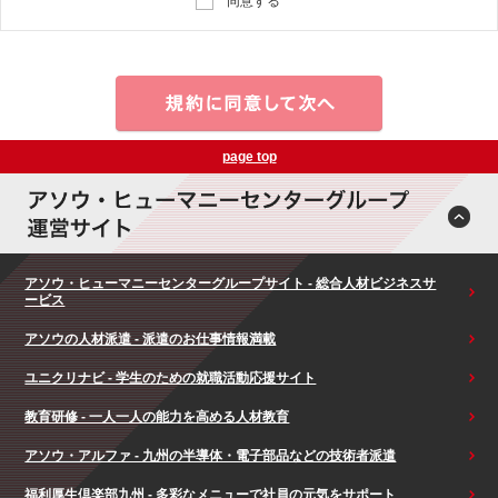
同意する
page top
アソウ・ヒューマニーセンターグループサイト - 総合人材ビジネスサ
ービス
アソウの人材派遣 - 派遣のお仕事情報満載
ユニクリナビ - 学生のための就職活動応援サイト
教育研修 - 一人一人の能力を高める人材教育
アソウ・アルファ - 九州の半導体・電子部品などの技術者派遣
福利厚生倶楽部九州 - 多彩なメニューで社員の元気をサポート