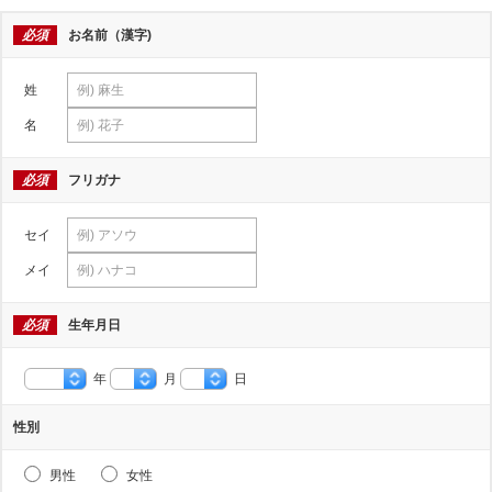
必須
お名前（漢字)
姓
名
必須
フリガナ
セイ
メイ
必須
生年月日
年
月
日
性別
男性
女性