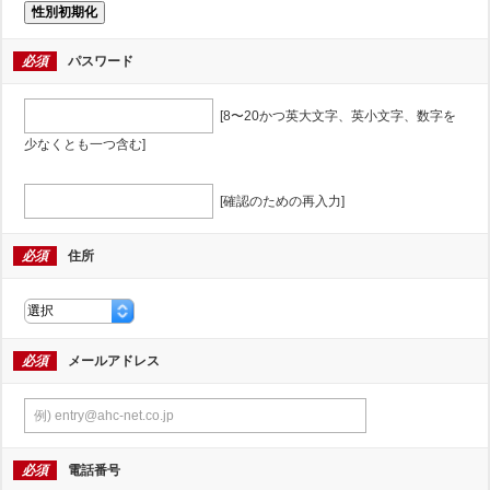
性別初期化
必須
パスワード
[8〜20かつ英大文字、英小文字、数字を
少なくとも一つ含む]
[確認のための再入力]
必須
住所
必須
メールアドレス
必須
電話番号