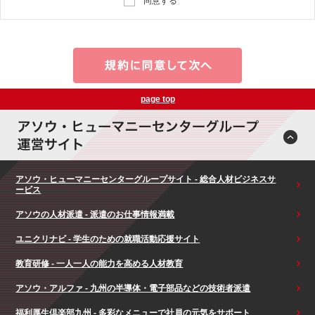
同意する
page top
アソウ・ヒューマニーセンターグループサイト - 総合人材ビジネスサ
ービス
アソウの人材派遣 - 派遣のお仕事情報満載
ユニクリナビ - 学生のための就職活動応援サイト
教育研修 - 一人一人の能力を高める人材教育
アソウ・アルファ - 九州の半導体・電子部品などの技術者派遣
福利厚生倶楽部九州 - 多彩なメニューで社員の元気をサポート