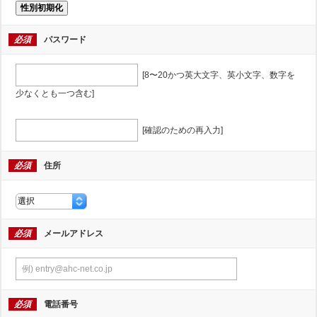
性別初期化
必須
パスワード
[8〜20かつ英大文字、英小文字、数字を
少なくとも一つ含む]
[確認のための再入力]
必須
住所
必須
メールアドレス
必須
電話番号