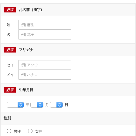
必須
お名前（漢字)
姓
名
必須
フリガナ
セイ
メイ
必須
生年月日
年
月
日
性別
男性
女性