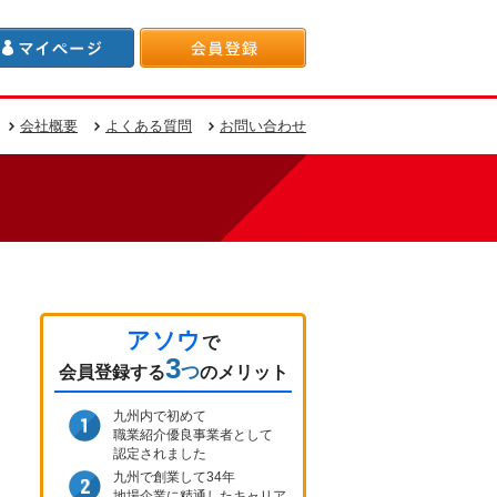
会社概要
よくある質問
お問い合わせ
アソウ
で
3
つ
会員登録
する
のメリット
九州内で初めて
職業紹介優良事業者として
認定されました
九州で創業して34年
地場企業に精通したキャリア