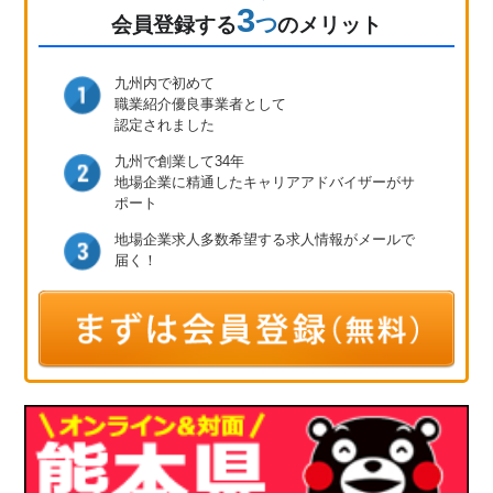
3
つ
会員登録
する
のメリット
九州内で初めて
職業紹介優良事業者として
認定されました
九州で創業して34年
地場企業に精通したキャリア
アドバイザーがサ
ポート
地場企業求人多数
希望する求人情報が
メールで
届く！