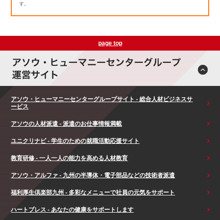
す。
page top
アソウ・ヒューマニーセンターグループサイト - 総合人材ビジネスサ
ービス
アソウの人材派遣 - 派遣のお仕事情報満載
ユニクリナビ - 学生のための就職活動応援サイト
教育研修 - 一人一人の能力を高める人材教育
アソウ・アルファ - 九州の半導体・電子部品などの技術者派遣
福利厚生倶楽部九州 - 多彩なメニューで社員の元気をサポート
ハートプレス - あなたの健康をサポートします