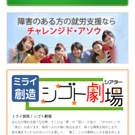
ミライ創造！シゴト劇場
みんなが憧れる様々な仕事。そこには『夢』や『想い』があり、『やりがい』や
『喜び』があります。毎回一人の人物に焦点を当て、様々な職業を紹介します。
若き働きマンたちのガンバリを通して、「働く」ことの素晴らしさを描き出しま