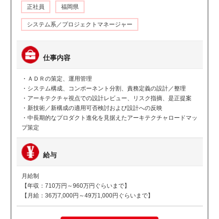
正社員
福岡県
システム系／プロジェクトマネージャー
仕事内容
・ＡＤＲの策定、運用管理
・システム構成、コンポーネント分割、責務定義の設計／整理
・アーキテクチャ視点での設計レビュー、リスク指摘、是正提案
・新技術／新構成の適用可否検討および設計への反映
・中長期的なプロダクト進化を見据えたアーキテクチャロードマッ
プ策定
給与
月給制
【年収：710万円～960万円ぐらいまで】
【月給：36万7,000円～49万1,000円ぐらいまで】