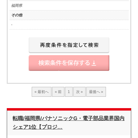
福岡県
その他
-
« 最初へ
« 前
1
次 »
最後へ »
転職/福岡県/パナソニックG・電子部品業界国内
シェア1位【プロジ…