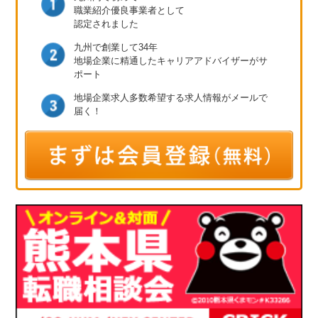
職業紹介優良事業者として
認定されました
九州で創業して34年
地場企業に精通したキャリア
アドバイザーがサ
ポート
地場企業求人多数
希望する求人情報が
メールで
届く！