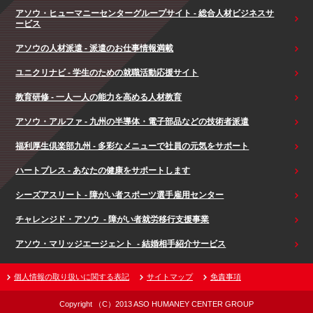
アソウ・ヒューマニーセンターグループサイト - 総合人材ビジネスサ
ービス
アソウの人材派遣 - 派遣のお仕事情報満載
ユニクリナビ - 学生のための就職活動応援サイト
教育研修 - 一人一人の能力を高める人材教育
アソウ・アルファ - 九州の半導体・電子部品などの技術者派遣
福利厚生倶楽部九州 - 多彩なメニューで社員の元気をサポート
ハートプレス - あなたの健康をサポートします
シーズアスリート - 障がい者スポーツ選手雇用センター
チャレンジド・アソウ - 障がい者就労移行支援事業
アソウ・マリッジエージェント - 結婚相手紹介サービス
個人情報の取り扱いに関する表記
サイトマップ
免責事項
Copyright （C）2013 ASO HUMANEY CENTER GROUP