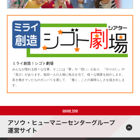
ミライ創造！シゴト劇場
みんなが憧れる様々な仕事。そこには『夢』や『想い』があり、『やりがい』や
『喜び』があります。毎回一人の人物に焦点を当て、様々な職業を紹介します。
若き働きマンたちのガンバリを通して、「働く」ことの素晴らしさを描き出しま
す。
page top