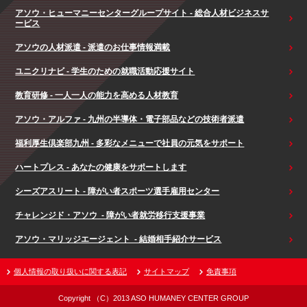
アソウ・ヒューマニーセンターグループサイト - 総合人材ビジネスサ
ービス
アソウの人材派遣 - 派遣のお仕事情報満載
ユニクリナビ - 学生のための就職活動応援サイト
教育研修 - 一人一人の能力を高める人材教育
アソウ・アルファ - 九州の半導体・電子部品などの技術者派遣
福利厚生倶楽部九州 - 多彩なメニューで社員の元気をサポート
ハートプレス - あなたの健康をサポートします
シーズアスリート - 障がい者スポーツ選手雇用センター
チャレンジド・アソウ - 障がい者就労移行支援事業
アソウ・マリッジエージェント - 結婚相手紹介サービス
個人情報の取り扱いに関する表記
サイトマップ
免責事項
Copyright （C）2013 ASO HUMANEY CENTER GROUP