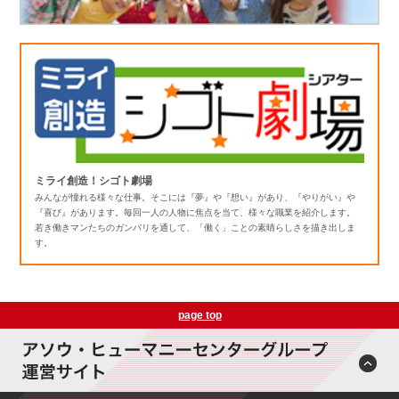
ミライ創造！シゴト劇場
みんなが憧れる様々な仕事。そこには『夢』や『想い』があり、『やりがい』や
『喜び』があります。毎回一人の人物に焦点を当て、様々な職業を紹介します。
若き働きマンたちのガンバリを通して、「働く」ことの素晴らしさを描き出しま
す。
page top