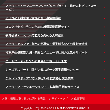
アソウ・ヒューマニーセンターグループサイト - 総合人材ビジネスサ
ービス
アソウの人材派遣 - 派遣のお仕事情報満載
ユニクリナビ - 学生のための就職活動応援サイト
教育研修 - 一人一人の能力を高める人材教育
アソウ・アルファ - 九州の半導体・電子部品などの技術者派遣
福利厚生倶楽部九州 - 多彩なメニューで社員の元気をサポート
ハートプレス - あなたの健康をサポートします
シーズアスリート - 障がい者スポーツ選手雇用センター
チャレンジド・アソウ - 障がい者就労移行支援事業
アソウ・マリッジエージェント - 結婚相手紹介サービス
個人情報の取り扱いに関する表記
サイトマップ
免責事項
Copyright （C）2013 ASO HUMANEY CENTER GROUP