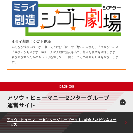
ミライ創造！シゴト劇場
みんなが憧れる様々な仕事。そこには『夢』や『想い』があり、『やりがい』や
『喜び』があります。毎回一人の人物に焦点を当て、様々な職業を紹介します。
若き働きマンたちのガンバリを通して、「働く」ことの素晴らしさを描き出しま
す。
page top
アソウ・ヒューマニーセンターグループサイト - 総合人材ビジネスサ
ービス