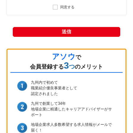
同意する
送信
アソウ
で
3
つ
会員登録
する
のメリット
九州内で初めて
職業紹介優良事業者として
認定されました
九州で創業して34年
地場企業に精通したキャリア
アドバイザーがサ
ポート
地場企業求人多数
希望する求人情報が
メールで
届く！