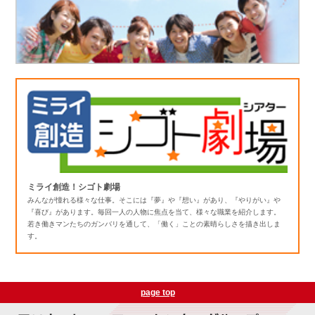
ミライ創造！シゴト劇場
みんなが憧れる様々な仕事。そこには『夢』や『想い』があり、『やりがい』や
『喜び』があります。毎回一人の人物に焦点を当て、様々な職業を紹介します。
若き働きマンたちのガンバリを通して、「働く」ことの素晴らしさを描き出しま
す。
page top