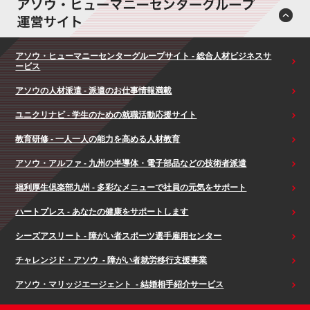
アソウ・ヒューマニーセンターグループサイト - 総合人材ビジネスサ
ービス
アソウの人材派遣 - 派遣のお仕事情報満載
ユニクリナビ - 学生のための就職活動応援サイト
教育研修 - 一人一人の能力を高める人材教育
アソウ・アルファ - 九州の半導体・電子部品などの技術者派遣
福利厚生倶楽部九州 - 多彩なメニューで社員の元気をサポート
ハートプレス - あなたの健康をサポートします
シーズアスリート - 障がい者スポーツ選手雇用センター
チャレンジド・アソウ - 障がい者就労移行支援事業
アソウ・マリッジエージェント - 結婚相手紹介サービス