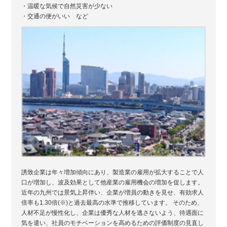
・温暖な気候で自然災害が少ない
・交通の便がいい など
誘致企業は年々増加傾向にあり、製造業の雇用が拡大することで人
口が増加し、波及効果として他産業の雇用機会の増加を促します。
近年の九州では景気上昇伴い、企業が増員の動きを見せ、有効求人
倍率も1.30倍(※)と過去最高の水準で推移しています。 そのため、
人材不足が慢性化し、企業は優秀な人材を逃さないよう、待遇面に
気を遣い、社員のモチベーションを高めるための評価制度の見直し