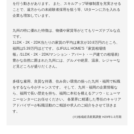
を行う動きがあります。 また、スキルアップ研修制度を充実させる
ことで、遠方からの未経験者採用を狙う等、UIターンに力を入れる
企業も増加しています。
九州の特に優れた特徴は、物価や家賃等がとてもリーズナブルな点
です。
1LDK・2K・2DK当たりの家賃の平均は東京が10.8万円のところ、
福岡は5.39万円ほどです。 (LIFULL HOME'S『家賃相場情
報』/1LDK・2K・2DK/マンション・アパート・一戸建ての相場表)
豊かな自然に囲まれた九州には、グルメや絶景、温泉、レジャーな
ど見どころが盛りだくさん。
多様な雇用、良質な待遇、住み良い環境の揃った九州・福岡で転職
をするなら今がチャンスです。 そして、九州・福岡の企業情報な
ら、福岡で長い歴史を持ち、福岡に本社を構えるアソウ・ヒューマ
ニーセンターにお任せください。 各業界に精通した専任のキャリア
アドバイザーが転職活動のご相談や求人のご紹介をさせて頂きま
す。
(※)地域経済産業調査 H29年1-3月期