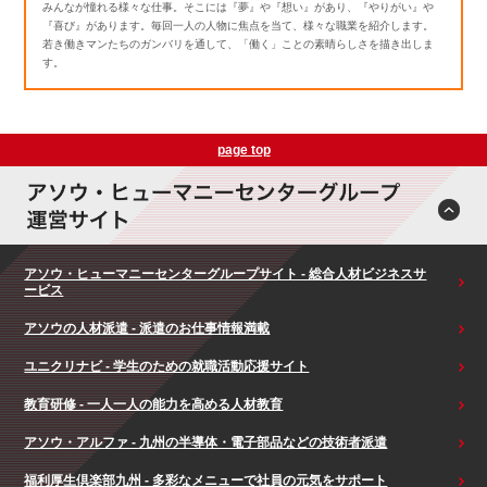
みんなが憧れる様々な仕事。そこには『夢』や『想い』があり、『やりがい』や
『喜び』があります。毎回一人の人物に焦点を当て、様々な職業を紹介します。
若き働きマンたちのガンバリを通して、「働く」ことの素晴らしさを描き出しま
す。
page top
アソウ・ヒューマニーセンターグループサイト - 総合人材ビジネスサ
ービス
アソウの人材派遣 - 派遣のお仕事情報満載
ユニクリナビ - 学生のための就職活動応援サイト
教育研修 - 一人一人の能力を高める人材教育
アソウ・アルファ - 九州の半導体・電子部品などの技術者派遣
福利厚生倶楽部九州 - 多彩なメニューで社員の元気をサポート