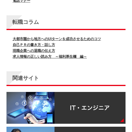
電話マナー
転職コラム
大都市圏から地方へのUIターンを成功させるためのコツ
自己ＰＲの書き方・話し方
現職企業への退職の伝え方
求人情報の正しい読み方 ～福利厚生欄 編～
関連サイト