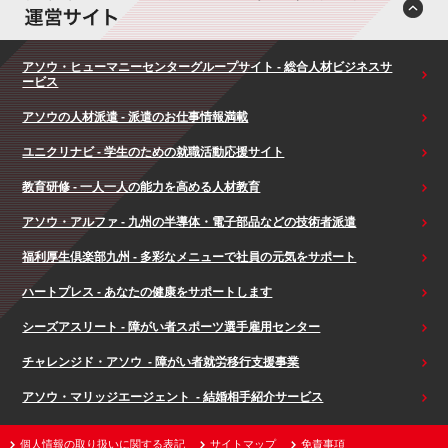
アソウ・ヒューマニーセンターグループサイト - 総合人材ビジネスサ
ービス
アソウの人材派遣 - 派遣のお仕事情報満載
ユニクリナビ - 学生のための就職活動応援サイト
教育研修 - 一人一人の能力を高める人材教育
アソウ・アルファ - 九州の半導体・電子部品などの技術者派遣
福利厚生倶楽部九州 - 多彩なメニューで社員の元気をサポート
ハートプレス - あなたの健康をサポートします
シーズアスリート - 障がい者スポーツ選手雇用センター
チャレンジド・アソウ - 障がい者就労移行支援事業
アソウ・マリッジエージェント - 結婚相手紹介サービス
個人情報の取り扱いに関する表記
サイトマップ
免責事項