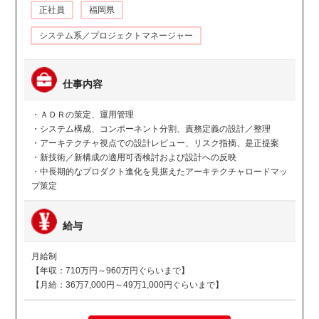
正社員
福岡県
システム系／プロジェクトマネージャー
仕事内容
・ＡＤＲの策定、運用管理
・システム構成、コンポーネント分割、責務定義の設計／整理
・アーキテクチャ視点での設計レビュー、リスク指摘、是正提案
・新技術／新構成の適用可否検討および設計への反映
・中長期的なプロダクト進化を見据えたアーキテクチャロードマッ
プ策定
給与
月給制
【年収：710万円～960万円ぐらいまで】
【月給：36万7,000円～49万1,000円ぐらいまで】