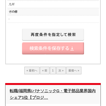
九州
その他
-
« 最初へ
« 前
1
次 »
最後へ »
転職/福岡県/パナソニックG・電子部品業界国内
シェア1位【プロジ…