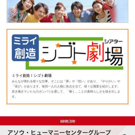
ミライ創造！シゴト劇場
みんなが憧れる様々な仕事。そこには『夢』や『想い』があり、『やりがい』や
『喜び』があります。毎回一人の人物に焦点を当て、様々な職業を紹介します。
若き働きマンたちのガンバリを通して、「働く」ことの素晴らしさを描き出しま
す。
page top