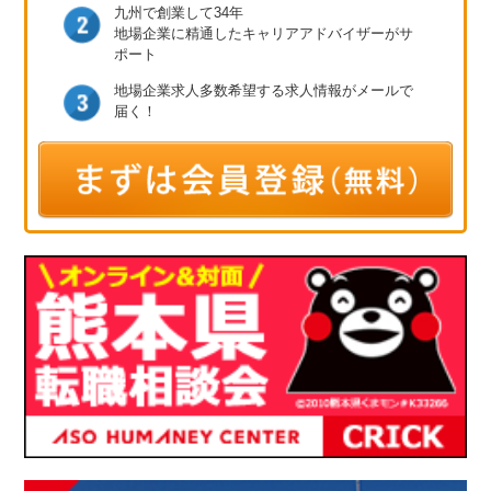
九州で創業して34年
地場企業に精通したキャリア
アドバイザーがサ
ポート
地場企業求人多数
希望する求人情報が
メールで
届く！