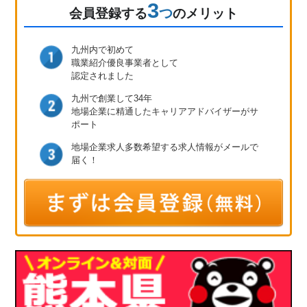
3
つ
会員登録
する
のメリット
九州内で初めて
職業紹介優良事業者として
認定されました
九州で創業して34年
地場企業に精通したキャリア
アドバイザーがサ
ポート
地場企業求人多数
希望する求人情報が
メールで
届く！