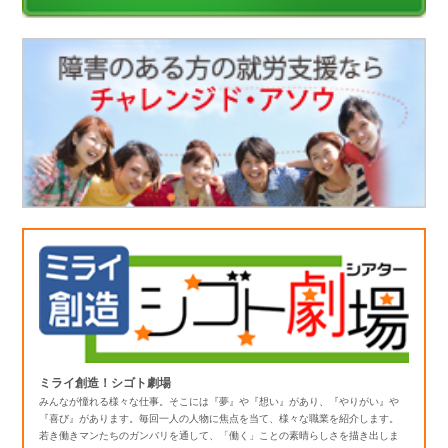
ミライ創造！シゴト劇場
みんなが憧れる様々な仕事。そこには『夢』や『想い』があり、『やりがい』や
『喜び』があります。毎回一人の人物に焦点を当て、様々な職業を紹介します。
若き働きマンたちのガンバリを通して、「働く」ことの素晴らしさを描き出しま