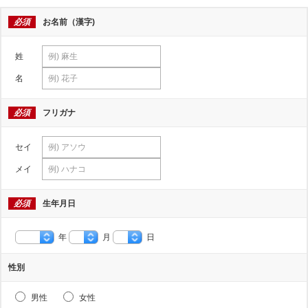
必須
お名前（漢字)
姓
名
必須
フリガナ
セイ
メイ
必須
生年月日
年
月
日
性別
男性
女性