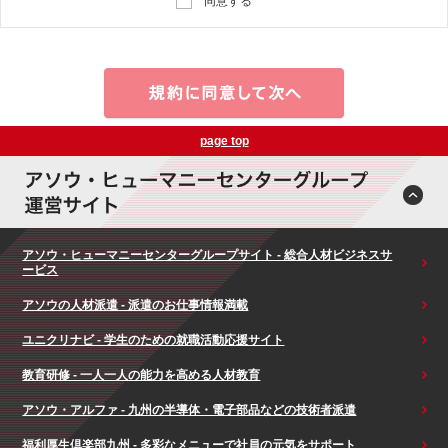
同意する
page top
アソウ・ヒューマニーセンターグループサイト - 総合人材ビジネスサ
ービス
アソウの人材派遣 - 派遣のお仕事情報満載
ユニクリナビ - 学生のための就職活動応援サイト
教育研修 - 一人一人の能力を高める人材教育
アソウ・アルファ - 九州の半導体・電子部品などの技術者派遣
福利厚生倶楽部九州 - 多彩なメニューで社員の元気をサポート