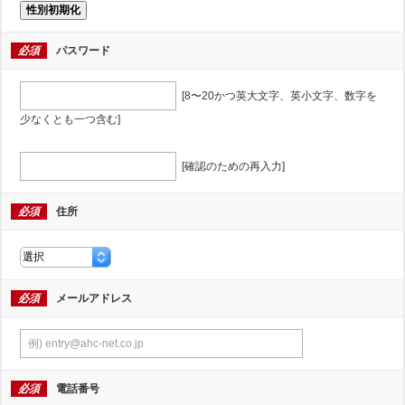
性別初期化
必須
パスワード
[8〜20かつ英大文字、英小文字、数字を
少なくとも一つ含む]
[確認のための再入力]
必須
住所
必須
メールアドレス
必須
電話番号