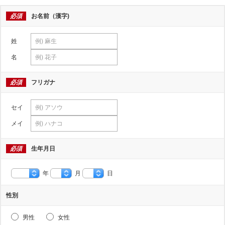
必須
お名前（漢字)
姓
名
必須
フリガナ
セイ
メイ
必須
生年月日
年
月
日
性別
男性
女性