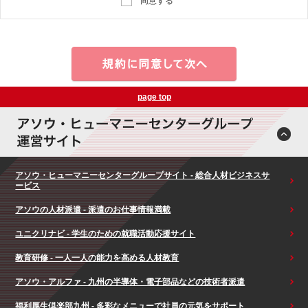
同意する
page top
アソウ・ヒューマニーセンターグループサイト - 総合人材ビジネスサ
ービス
アソウの人材派遣 - 派遣のお仕事情報満載
ユニクリナビ - 学生のための就職活動応援サイト
教育研修 - 一人一人の能力を高める人材教育
アソウ・アルファ - 九州の半導体・電子部品などの技術者派遣
福利厚生倶楽部九州 - 多彩なメニューで社員の元気をサポート