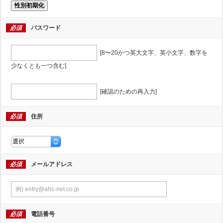
性別初期化
必須
パスワード
[8〜20かつ英大文字、英小文字、数字を
少なくとも一つ含む]
[確認のための再入力]
必須
住所
必須
メールアドレス
必須
電話番号