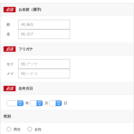
必須
お名前（漢字)
姓
名
必須
フリガナ
セイ
メイ
必須
生年月日
年
月
日
性別
男性
女性