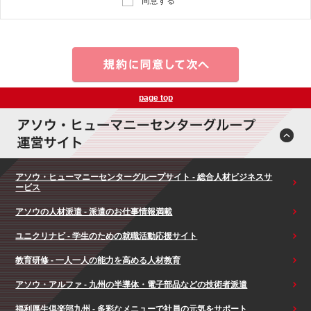
同意する
page top
アソウ・ヒューマニーセンターグループサイト - 総合人材ビジネスサ
ービス
アソウの人材派遣 - 派遣のお仕事情報満載
ユニクリナビ - 学生のための就職活動応援サイト
教育研修 - 一人一人の能力を高める人材教育
アソウ・アルファ - 九州の半導体・電子部品などの技術者派遣
福利厚生倶楽部九州 - 多彩なメニューで社員の元気をサポート