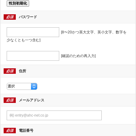
性別初期化
必須
パスワード
[8〜20かつ英大文字、英小文字、数字を
少なくとも一つ含む]
[確認のための再入力]
必須
住所
必須
メールアドレス
必須
電話番号