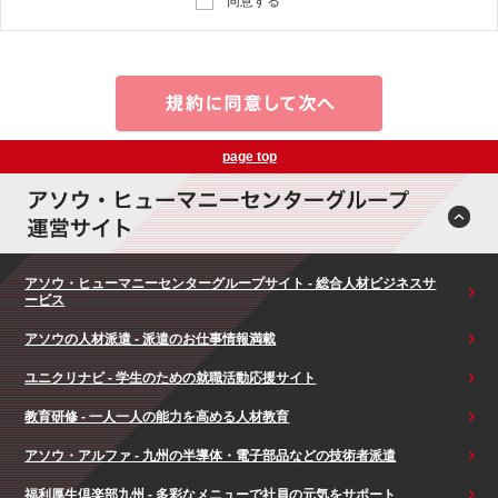
同意する
page top
アソウ・ヒューマニーセンターグループサイト - 総合人材ビジネスサ
ービス
アソウの人材派遣 - 派遣のお仕事情報満載
ユニクリナビ - 学生のための就職活動応援サイト
教育研修 - 一人一人の能力を高める人材教育
アソウ・アルファ - 九州の半導体・電子部品などの技術者派遣
福利厚生倶楽部九州 - 多彩なメニューで社員の元気をサポート