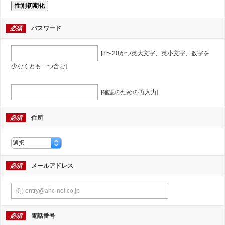
性別初期化
必須
パスワード
[8〜20かつ英大文字、英小文字、数字を
少なくとも一つ含む]
[確認のための再入力]
必須
住所
必須
メールアドレス
必須
電話番号