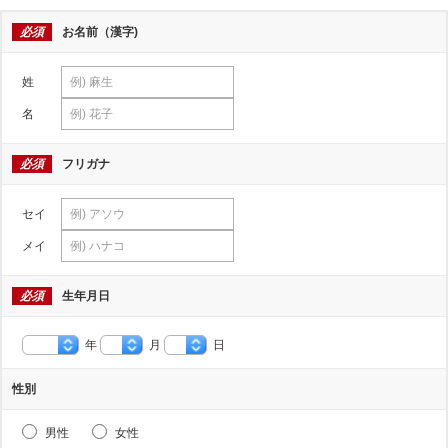
必須
お名前（漢字)
姓
名
必須
フリガナ
セイ
メイ
必須
生年月日
年
月
日
性別
男性
女性