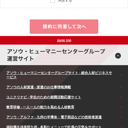
同意する
page top
アソウ・ヒューマニーセンターグループサイト - 総合人材ビジネスサ
ービス
アソウの人材派遣 - 派遣のお仕事情報満載
ユニクリナビ - 学生のための就職活動応援サイト
教育研修 - 一人一人の能力を高める人材教育
アソウ・アルファ - 九州の半導体・電子部品などの技術者派遣
福利厚生倶楽部九州 - 多彩なメニューで社員の元気をサポート