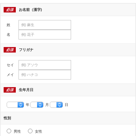
必須
お名前（漢字)
姓
名
必須
フリガナ
セイ
メイ
必須
生年月日
年
月
日
性別
男性
女性