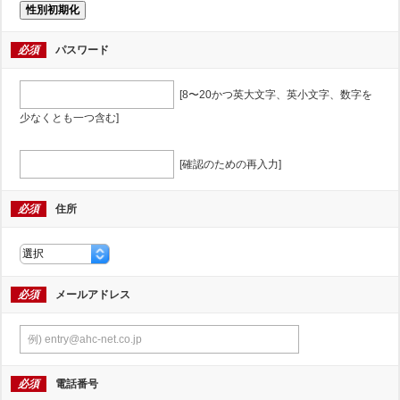
性別初期化
必須
パスワード
[8〜20かつ英大文字、英小文字、数字を
少なくとも一つ含む]
[確認のための再入力]
必須
住所
必須
メールアドレス
必須
電話番号