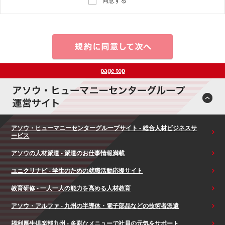
同意する
page top
アソウ・ヒューマニーセンターグループサイト - 総合人材ビジネスサ
ービス
アソウの人材派遣 - 派遣のお仕事情報満載
ユニクリナビ - 学生のための就職活動応援サイト
教育研修 - 一人一人の能力を高める人材教育
アソウ・アルファ - 九州の半導体・電子部品などの技術者派遣
福利厚生倶楽部九州 - 多彩なメニューで社員の元気をサポート