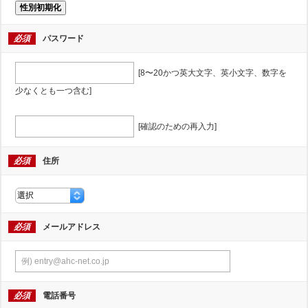
性別初期化
必須
パスワード
[8〜20かつ英大文字、英小文字、数字を
少なくとも一つ含む]
[確認のための再入力]
必須
住所
必須
メールアドレス
必須
電話番号