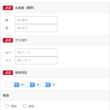
必須
お名前（漢字)
姓
名
必須
フリガナ
セイ
メイ
必須
生年月日
年
月
日
性別
男性
女性