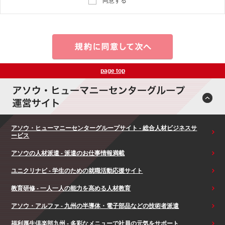
同意する
page top
アソウ・ヒューマニーセンターグループサイト - 総合人材ビジネスサ
ービス
アソウの人材派遣 - 派遣のお仕事情報満載
ユニクリナビ - 学生のための就職活動応援サイト
教育研修 - 一人一人の能力を高める人材教育
アソウ・アルファ - 九州の半導体・電子部品などの技術者派遣
福利厚生倶楽部九州 - 多彩なメニューで社員の元気をサポート