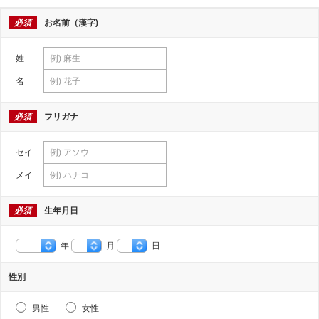
必須
お名前（漢字)
姓
名
必須
フリガナ
セイ
メイ
必須
生年月日
年
月
日
性別
男性
女性