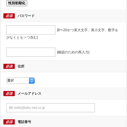
性別初期化
必須
パスワード
[8〜20かつ英大文字、英小文字、数字を
少なくとも一つ含む]
[確認のための再入力]
必須
住所
必須
メールアドレス
必須
電話番号