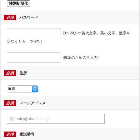
性別初期化
必須
パスワード
[8〜20かつ英大文字、英小文字、数字を
少なくとも一つ含む]
[確認のための再入力]
必須
住所
必須
メールアドレス
必須
電話番号