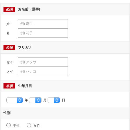
必須
お名前（漢字)
姓
名
必須
フリガナ
セイ
メイ
必須
生年月日
年
月
日
性別
男性
女性