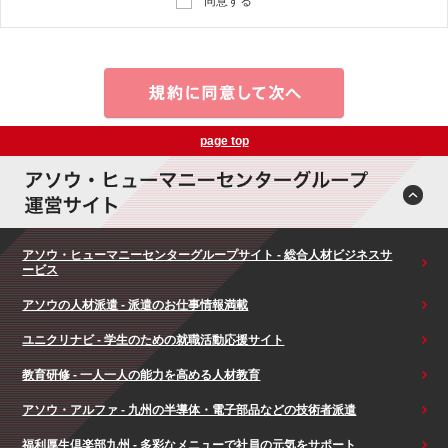
同意する
page top
アソウ・ヒューマニーセンターグループサイト - 総合人材ビジネスサ
ービス
アソウの人材派遣 - 派遣のお仕事情報満載
ユニクリナビ - 学生のための就職活動応援サイト
教育研修 - 一人一人の能力を高める人材教育
アソウ・アルファ - 九州の半導体・電子部品などの技術者派遣
福利厚生倶楽部九州 - 多彩なメニューで社員の元気をサポート