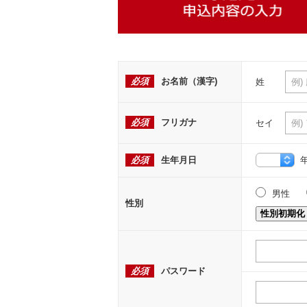
必須
お名前（漢字)
姓
必須
フリガナ
セイ
必須
生年月日
男性
性別
性別初期化
必須
パスワード