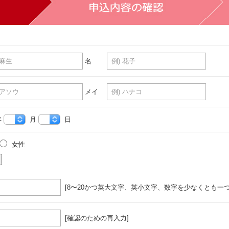
名
メイ
年
月
日
女性
[8〜20かつ英大文字、英小文字、数字を少なくとも一つ
[確認のための再入力]