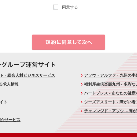
同意する
 - 総合人材ビジネスサービス
アソウ・アルファ - 九州の
ける求人情報
福利厚生倶楽部九州 - 多彩
ハートプレス - あなたの健
サイト
シーズアスリート - 障がい
チャレンジド・アソウ - 障
紹介サービス