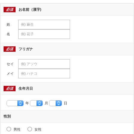
必須
お名前（漢字)
姓
名
必須
フリガナ
セイ
メイ
必須
生年月日
年
月
日
性別
男性
女性