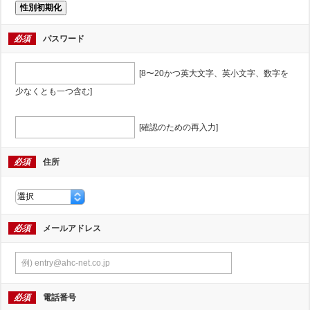
性別初期化
必須
パスワード
[8〜20かつ英大文字、英小文字、数字を
少なくとも一つ含む]
[確認のための再入力]
必須
住所
必須
メールアドレス
必須
電話番号