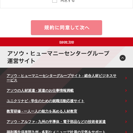
同意する
page top
アソウ・ヒューマニーセンターグループサイト - 総合人材ビジネスサ
ービス
アソウの人材派遣 - 派遣のお仕事情報満載
ユニクリナビ - 学生のための就職活動応援サイト
教育研修 - 一人一人の能力を高める人材教育
アソウ・アルファ - 九州の半導体・電子部品などの技術者派遣
福利厚生倶楽部九州 - 多彩なメニューで社員の元気をサポート