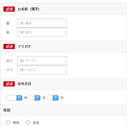
必須
お名前（漢字)
姓
名
必須
フリガナ
セイ
メイ
必須
生年月日
年
月
日
性別
男性
女性