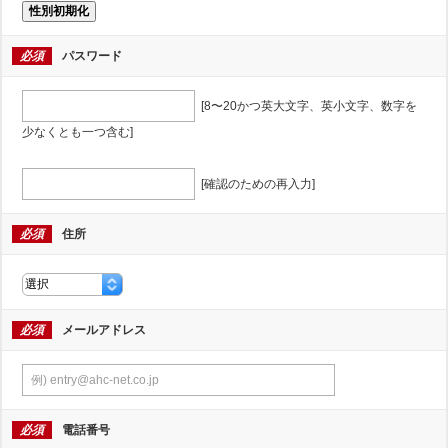
性別初期化
必須
パスワード
[8〜20かつ英大文字、英小文字、数字を
少なくとも一つ含む]
[確認のための再入力]
必須
住所
必須
メールアドレス
必須
電話番号