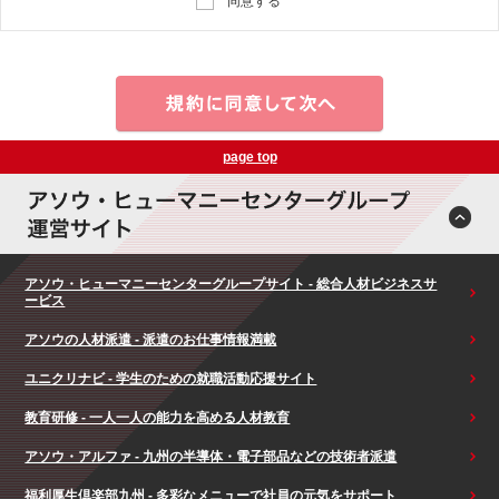
同意する
page top
アソウ・ヒューマニーセンターグループサイト - 総合人材ビジネスサ
ービス
アソウの人材派遣 - 派遣のお仕事情報満載
ユニクリナビ - 学生のための就職活動応援サイト
教育研修 - 一人一人の能力を高める人材教育
アソウ・アルファ - 九州の半導体・電子部品などの技術者派遣
福利厚生倶楽部九州 - 多彩なメニューで社員の元気をサポート