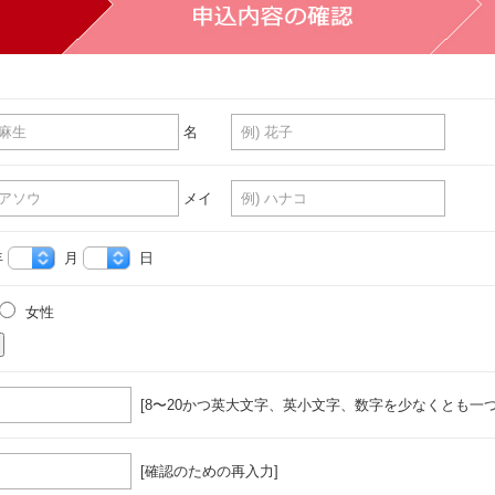
名
メイ
年
月
日
女性
[8〜20かつ英大文字、英小文字、数字を少なくとも一つ
[確認のための再入力]