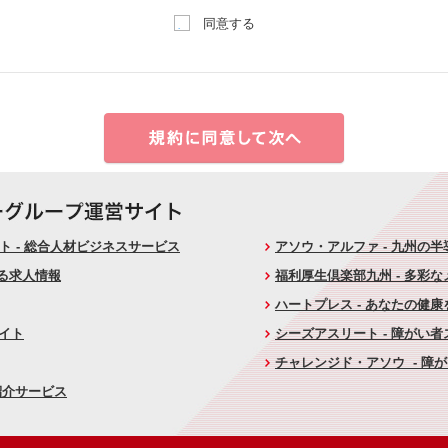
同意する
 - 総合人材ビジネスサービス
アソウ・アルファ - 九州の
ける求人情報
福利厚生倶楽部九州 - 多彩
ハートプレス - あなたの健
サイト
シーズアスリート - 障がい
チャレンジド・アソウ - 障
紹介サービス