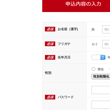
必須
お名前（漢字)
姓
必須
フリガナ
セイ
必須
生年月日
男性
性別
性別初期化
必須
パスワード